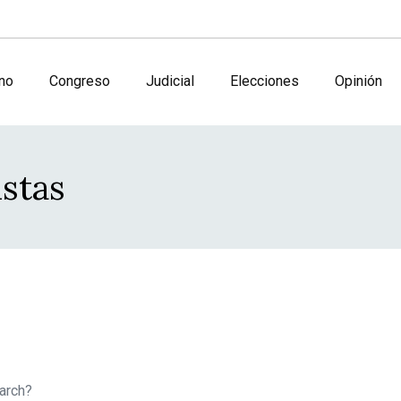
no
Congreso
Judicial
Elecciones
Opinión
istas
earch?